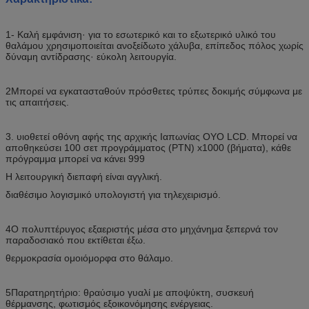
1- Καλή εμφάνιση· για το εσωτερικό και το εξωτερικό υλικό του
θαλάμου χρησιμοποιείται ανοξείδωτο χάλυβα, επίπεδος πόλος χωρίς
δύναμη αντίδρασης· εύκολη λειτουργία.
2Μπορεί να εγκατασταθούν πρόσθετες τρύπες δοκιμής σύμφωνα με
τις απαιτήσεις.
3. υιοθετεί οθόνη αφής της αρχικής Ιαπωνίας OYO LCD. Μπορεί να
αποθηκεύσει 100 σετ προγράμματος (PTN) x1000 (βήματα), κάθε
πρόγραμμα μπορεί να κάνει 999
Η λειτουργική διεπαφή είναι αγγλική.
διαθέσιμο λογισμικό υπολογιστή για τηλεχειρισμό.
4Ο πολυπτέρυγος εξαεριστής μέσα στο μηχάνημα ξεπερνά τον
παραδοσιακό που εκτίθεται έξω.
θερμοκρασία ομοιόμορφα στο θάλαμο.
5Παρατηρητήριο: θραύσιμο γυαλί με αποψύκτη, συσκευή
θέρμανσης, φωτισμός εξοικονόμησης ενέργειας.