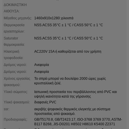
ΔΟΚΙΜΑΣΤΙΚΗ
ΑΙΘΟΥΣΑ:
Μέγεθος μηχανής:
1460x910x1280 χιλιοστά
Θερμοκρασία
NSS.ACSS 35°C ± 1 °C / CASS 50°C ± 1 °C
εργαστηρίων:
Saturator
NSS.ACSS 35°C ± 1 °C / CASS 50°C ± 1 °C
θερμοκρασία:
Ηλεκτρική
AC220V 15A ή καθορίζεται από τον χρήστη
τροφοδοσία:
Δρόμος νερού:
Ανεφορία
Δρόμος νερού:
Ανεφορία
Χρόνος εργασίας
Το σπρέι μπορεί να δουλέψει 2000 ώρες χωρίς
κρυσταλλική ζελέ.
ψεκασμού:
Υλικό σώματος:
Ιαπωνική προστασία του περιβάλλοντος από PVC και
υψηλή ικανότητα κατά της γήρανσης
Υλικό ψεκασμού:
διαφανές PVC
ssr:
ακριβής ψηφιακός θερμικός ελεγκτής με σύστημα
προστασίας από ψεκασμό.
Προδιαγραφές:
GB/T5170.8, GB/T2423.17, ISO-3768 3769 3770, ASTM-
B117 B268, JIS-D0201 H8502 H8610 K5400 Z2371