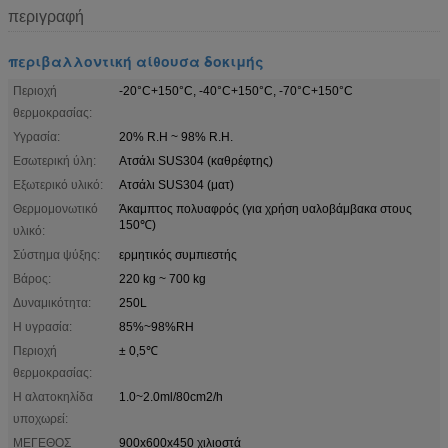
περιγραφή
περιβαλλοντική αίθουσα δοκιμής
Περιοχή
-20°C+150°C, -40°C+150°C, -70°C+150°C
θερμοκρασίας:
Υγρασία:
20% R.H ~ 98% R.H.
Εσωτερική ύλη:
Ατσάλι SUS304 (καθρέφτης)
Εξωτερικό υλικό:
Ατσάλι SUS304 (ματ)
Θερμομονωτικό
Άκαμπτος πολυαφρός (για χρήση υαλοβάμβακα στους
150℃)
υλικό:
Σύστημα ψύξης:
ερμητικός συμπιεστής
Βάρος:
220 kg ~ 700 kg
Δυναμικότητα:
250L
Η υγρασία:
85%~98%RH
Περιοχή
± 0,5℃
θερμοκρασίας:
Η αλατοκηλίδα
1.0~2.0ml/80cm2/h
υποχωρεί:
ΜΕΓΕΘΟΣ
900x600x450 χιλιοστά