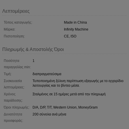
Λεπτομέρειες
Τόπος καταγωγής:
Made in China
Μάρκα:
Infinity Machine
Πιστοποίηση:
CE, ISO
Πληρωμής & Αποστολής Όροι
Ποσότητα
1
παραγγελίας min:
Τιμή:
διαπραγματεύσιμα
Συσκευασία
Τυποποιημένη ξύλινη περίπτωση εξαγωγής με το εγχειρίδιο
λειτουργίας και το βίντεο μέσα.
λεπτομέρειες:
Χρόνος
Σταλμένος σε 15 ημέρες μετά από την πληρωμή
παράδοσης:
Όροι πληρωμής:
D/A, D/P, T/T, Western Union, MoneyGram
Δυνατότητα
200 σύνολα ανά μήνα
προσφοράς: