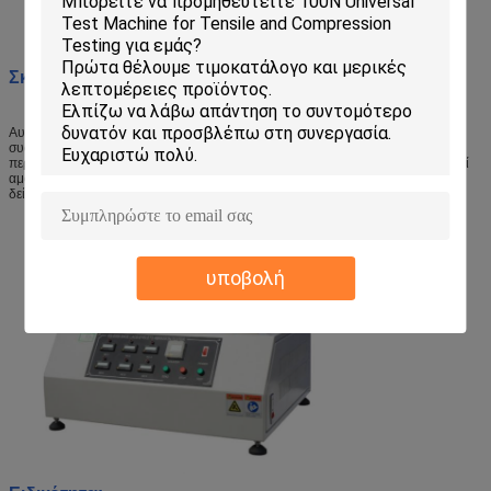
Πρότυπο: RS-8309
Σκοπός:
Αυτός ο δοκιμαστής προσομοιώνει τη δαντέλα κάτω από την αμοιβαία
συσκότιση σε μια καθορισμένη ένταση για να δοκιμάσει τη μακροζωία.Η κινητή
περιοχή τροφοδοτείται από κινητήρα με ταχύτητα 60r/min για να δημιουργηθεί
αμοιβαία οριζόντια κίνηση με στροφή 35mmΗ δοκιμή δεν εκτελείται μέχρι το
δείγμα να σπάσει ή να φθάσει τους ονομαστικούς κύκλους.
υποβολή