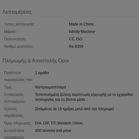
Λεπτομέρειες
Τόπος καταγωγής:
Made in China
Μάρκα:
Infinity Machine
Πιστοποίηση:
CE, ISO
Αριθμό μοντέλου:
Rs-8309
Πληρωμής & Αποστολής Όροι
Ποσότητα
1 ομάδα
παραγγελίας min:
Τιμή:
διαπραγματεύσιμα
Συσκευασία
Τυποποιημένη ξύλινη περίπτωση εξαγωγής με το εγχειρίδιο
λειτουργίας και το βίντεο μέσα.
λεπτομέρειες:
Χρόνος
Σταλμένος σε 15 ημέρες μετά από την πληρωμή
παράδοσης:
Όροι πληρωμής:
D/A, D/P, T/T, Western Union,
Δυνατότητα
200 σύνολα ανά μήνα
προσφοράς: