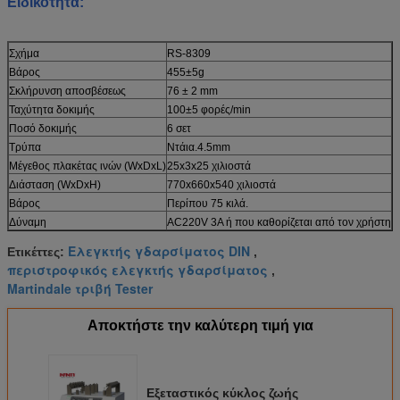
Ειδικότητα:
Σχήμα
RS-8309
Βάρος
455±5g
Σκλήρυνση αποσβέσεως
76 ± 2 mm
Ταχύτητα δοκιμής
100±5 φορές/min
Ποσό δοκιμής
6 σετ
Τρύπα
Ντάια.4.5mm
Μέγεθος πλακέτας ινών (WxDxL)
25x3x25 χιλιοστά
Διάσταση (WxDxH)
770x660x540 χιλιοστά
Βάρος
Περίπου 75 κιλά.
Δύναμη
AC220V 3A ή που καθορίζεται από τον χρήστη
Ελεγκτής γδαρσίματος DIN
Ετικέττες:
,
περιστροφικός ελεγκτής γδαρσίματος
,
Martindale τριβή Tester
Αποκτήστε την καλύτερη τιμή για
Εξεταστικός κύκλος ζωής