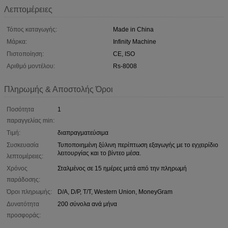
Λεπτομέρειες
Τόπος καταγωγής:
Made in China
Μάρκα:
Infinity Machine
Πιστοποίηση:
CE, ISO
Αριθμό μοντέλου:
Rs-8008
Πληρωμής & Αποστολής Όροι
Ποσότητα
1
παραγγελίας min:
Τιμή:
διαπραγματεύσιμα
Συσκευασία
Τυποποιημένη ξύλινη περίπτωση εξαγωγής με το εγχειρίδιο
λειτουργίας και το βίντεο μέσα.
λεπτομέρειες:
Χρόνος
Σταλμένος σε 15 ημέρες μετά από την πληρωμή
παράδοσης:
Όροι πληρωμής:
D/A, D/P, T/T, Western Union, MoneyGram
Δυνατότητα
200 σύνολα ανά μήνα
προσφοράς: