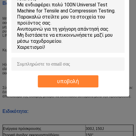
Βασική διαμόρφωση:
Μηχανή υποδοχής: συμπεριλαμβανομένης της βάσης, του πλαισίου, του
εκκρεμού, της συσκευής ένδειξης πλαισίου, του μηχανισμού μετάδοσης, του
μηχανισμού κρεμασμού εκκρεμού, της συσκευής ασφαλείας,με ράβδο
ρυμουλκούμενου και κωδικοποιητή οπτικής ηλεκτρικής ενέργειας (Ιαπωνική
LINE).
Κεραυνό: 300J, 150J, το καθένα είναι ένα κομμάτι.
Ηλεκτρικό τμήμα ελέγχου συσκευής: ένα σύνολο, με λειτουργία αυτόματου
ελέγχου για πολλαπλούς κύκλους λήψης εκκρεμού, πρόσκρουσης, κούνησης
εκκρεμού και επανέκρουσης.
υποβολή
Σύστημα μέτρησης και ελέγχου ενέργειας συν σύστημα επεξεργασίας δεδομένων:
ένα σύνολο, οθόνες LCD με αυξανόμενη γωνία, γωνία και ενέργεια, και το
αποτέλεσμα της δοκιμής μπορεί να εκτυπωθεί αυτόματα μετά την πρόσκρουση.
Ειδικότητα:
Ενέργεια πρόσκρουσης
300J, 150J
Στροφή άνοδος εκκρεμοστρόβιλου
150°