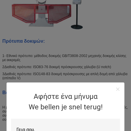
Πρότυπα δοκιμών:
1- Εθνικό πρότυπο: μέθοδος δοκιμής GB/T3808-2002 μηχανής δοκιμής κλίσης
με εκκρεμές
2Διεθνές πρότυπο: ISO83-76 δοκιμή πρόσκρουσης χάλυβα (U notch)
3Διεθνές πρότυπο: ISO148-83 δοκιμή πρόσκρουσης με απλή δομή από χάλυβα
(επίπεδο V)
Βασική δομή:
Αφήστε ένα μήνυμα
We bellen je snel terug!
Η μηχανή αυτή δοκιμής πρόσκρουσης αποτελείται από βάση, πλαίσιο, εκκρεμές,
συσκευή ένδειξης πίνακα, μηχανισμό κίνησης, μηχανισμό κρέμασης εκκρεμών,
συσκευή ασφαλείας, τμήμα ελέγχου ηλεκτρικής συσκευής,μέτρηση ενέργειας,
σύστημα ελέγχου και σύστημα επεξεργασίας δεδομένων.