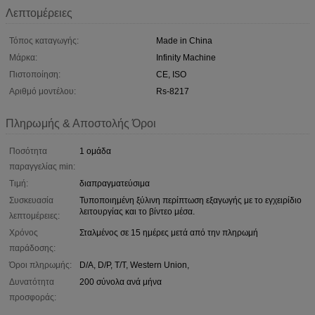
Λεπτομέρειες
Τόπος καταγωγής:
Made in China
Μάρκα:
Infinity Machine
Πιστοποίηση:
CE, ISO
Αριθμό μοντέλου:
Rs-8217
Πληρωμής & Αποστολής Όροι
Ποσότητα
1 ομάδα
παραγγελίας min:
Τιμή:
διαπραγματεύσιμα
Συσκευασία
Τυποποιημένη ξύλινη περίπτωση εξαγωγής με το εγχειρίδιο
λειτουργίας και το βίντεο μέσα.
λεπτομέρειες:
Χρόνος
Σταλμένος σε 15 ημέρες μετά από την πληρωμή
παράδοσης:
Όροι πληρωμής:
D/A, D/P, T/T, Western Union,
Δυνατότητα
200 σύνολα ανά μήνα
προσφοράς: