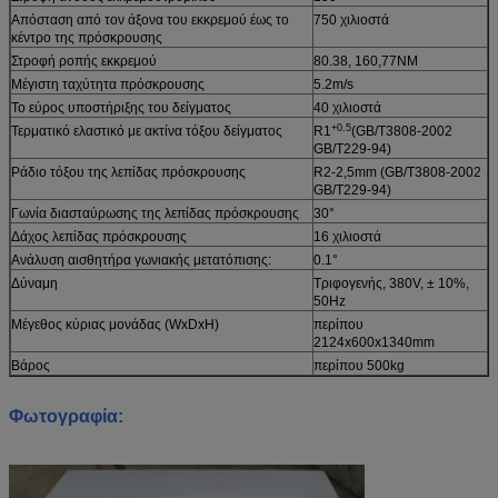
Απόσταση από τον άξονα του εκκρεμού έως το
750 χιλιοστά
κέντρο της πρόσκρουσης
Στροφή ροπής εκκρεμού
80.38, 160,77NM
Μέγιστη ταχύτητα πρόσκρουσης
5.2m/s
Το εύρος υποστήριξης του δείγματος
40 χιλιοστά
+0.5
Τερματικό ελαστικό με ακτίνα τόξου δείγματος
R1
(GB/T3808-2002
GB/T229-94)
Ράδιο τόξου της λεπίδας πρόσκρουσης
R2-2,5mm (GB/T3808-2002
GB/T229-94)
Γωνία διασταύρωσης της λεπίδας πρόσκρουσης
30°
Δάχος λεπίδας πρόσκρουσης
16 χιλιοστά
Ανάλυση αισθητήρα γωνιακής μετατόπισης:
0.1°
Δύναμη
Τριφογενής, 380V, ± 10%,
50Hz
Μέγεθος κύριας μονάδας (WxDxH)
περίπου
2124x600x1340mm
Βάρος
περίπου 500kg
Φωτογραφία: