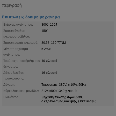
περιγραφή
Επιπτώσεις δοκιμή μηχάνημα
Ενέργεια αντίκτυπου:
300J, 150J
Στροφή άνοδος
150°
εκκρεμοστρόβιλου:
Στροφή ροπής εκκρεμού:
80.38, 160,77NM
Μέγιστη ταχύτητα
5.2M/S
αντίκτυπου:
Το εύρος υποστήριξης του
40 χιλιοστά
δείγματος:
Δάχος λεπίδας
16 χιλιοστά
πρόσκρουσης:
Δύναμη:
Τριφογενής, 380V, ± 10%, 50Hz
Κύρια διάσταση μονάδων:
2124x600x1340 χιλιοστά
μηχανή πτώσης σφαιρών
Ειδικότερα:
,
ο εξοπλισμός δοκιμής επιπτώσεις